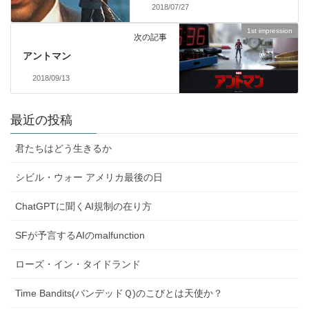
2018/07/27
1st impression
次の記事
アントマン
2018/09/13
最近の投稿
君たちはどう生きるか
シビル・ウォー アメリカ最後の日
ChatGPTに聞くAI規制の在り方
SFが予言するAIのmalfunction
ローズ・イン・タイドランド
Time Bandits(バンデッドＱ)のこびとは天使か？