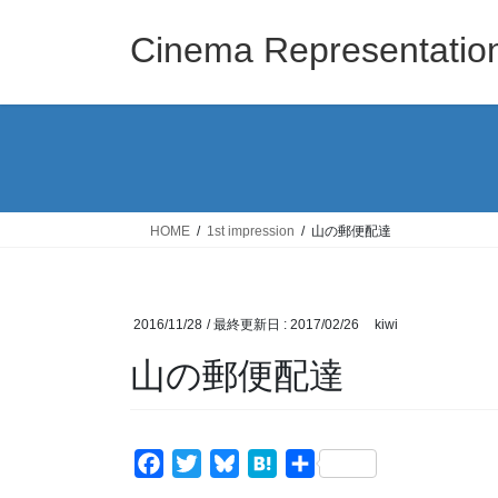
コ
ナ
ン
ビ
Cinema Representatio
テ
ゲ
ン
ー
ツ
シ
に
ョ
移
ン
動
に
移
HOME
1st impression
山の郵便配達
動
2016/11/28
/ 最終更新日 :
2017/02/26
kiwi
山の郵便配達
F
T
B
H
共
a
w
l
a
有