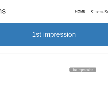
ns
HOME
Cinema R
1st impression
1st impression