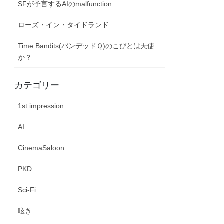
SFが予言するAIのmalfunction
ローズ・イン・タイドランド
Time Bandits(バンデッドＱ)のこびとは天使
か？
カテゴリー
1st impression
AI
CinemaSaloon
PKD
Sci-Fi
呟き