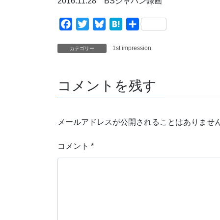
2016.11.28 BSジャパン録画
F
T
B
H
共
a
w
l
a
有
1st impression
c
i
u
t
カテゴリー
e
t
e
e
b
t
s
n
コメントを残す
o
e
k
a
o
r
y
k
メールアドレスが公開されることはありませ
コメント
*