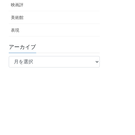
映画評
美術館
表現
アーカイブ
ア
ー
カ
イ
ブ