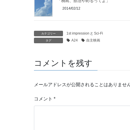
「桐島、部活やめるってよ」
2014/02/12
1st impression
と
Sci-Fi
カテゴリー
A24
自主映画
タグ
コメントを残す
メールアドレスが公開されることはありませ
コメント
*