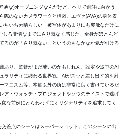
=軽薄な)オープニングなんだけど、ヘリで別荘に向かう
ら隙のないカメラワークと構図、エヴァ(AVA)の身体表
いちいち素晴らしい。被写体があまりにも突飛なだけに
はむしろ非情なまでにさり気なく感じた。全身がほとんど
てるのが「さり気ない」というのもなかなか気が引ける
難あり。監督がまだ若いのかもしれん。設定や途中のAI
ュラリティに纏わる世界観、AIがスッと差し出す的を射
ーマニズム等、本筋以外の所は非常に良く書けているだ
レア・ウォッチ・プロジェクトやソウのテイストで逃げ
ら変な前例にとらわれずにオリジナリティを追求してく
た交差点のシーンはスーパーショット。このシーンの出