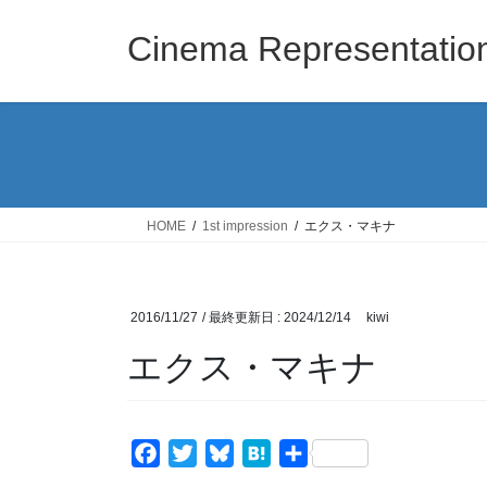
コ
ナ
ン
ビ
Cinema Representatio
テ
ゲ
ン
ー
ツ
シ
に
ョ
移
ン
動
に
移
HOME
1st impression
エクス・マキナ
動
2016/11/27
/ 最終更新日 :
2024/12/14
kiwi
エクス・マキナ
F
T
B
H
共
a
w
l
a
有