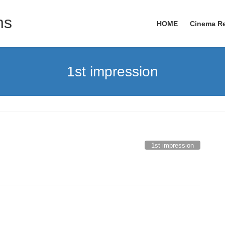
ns
HOME
Cinema R
1st impression
1st impression