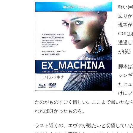
c
i
u
t
軽い(
e
t
e
e
辺りか
b
t
s
n
現等が
o
e
k
a
CGI
o
r
y
透過し
k
が(笑)
脚本は
シンギ
たヒュ
けにブ
たのがものすごく惜しい。ここまで書いたな
れれば良かったものを。
ラスト近くの、エヴァが観たいと切望してい