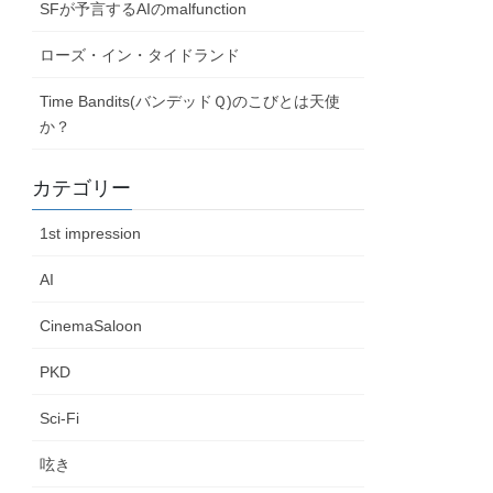
SFが予言するAIのmalfunction
ローズ・イン・タイドランド
Time Bandits(バンデッドＱ)のこびとは天使
か？
カテゴリー
1st impression
AI
CinemaSaloon
PKD
Sci-Fi
呟き