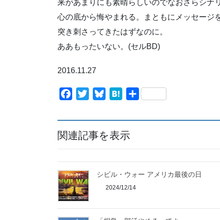
来があまりにも素晴らしいのでなおさらシナ
心の底から悔やまれる。まともにメッセージ
突き刺さってきたはずなのに。
ああもったいない。(セルBD)
2016.11.27
F
T
B
H
共
a
w
l
a
有
c
i
u
t
e
t
e
e
関連記事を表示
b
t
s
n
o
e
k
a
o
r
y
シビル・ウォー アメリカ最後の日
k
2024/12/14