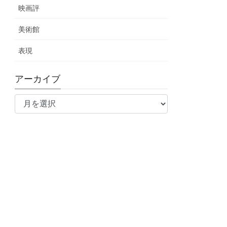
映画評
美術館
表現
アーカイブ
ア
ー
カ
イ
ブ