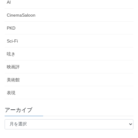
AI
CinemaSaloon
PKD
Sci-Fi
呟き
映画評
美術館
表現
アーカイブ
ア
ー
カ