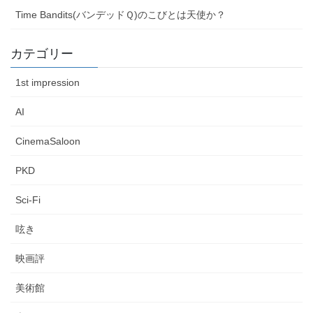
Time Bandits(バンデッドＱ)のこびとは天使か？
カテゴリー
1st impression
AI
CinemaSaloon
PKD
Sci-Fi
呟き
映画評
美術館